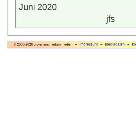
Juni 2020
jfs
impressum
mediadaten
ko
© 2003-2026 pro-anima medizin medien –
–
–