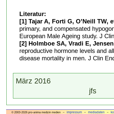
Literatur:
[1] Tajar A, Forti G, O’Neill TW, e
primary, and compen­sated hypogon
European Male Ageing study. J Cli
[2] Holmboe SA, Vradi E, Jensen 
reproductive hormone levels and al
disease mortality in men. J Clin E
März 2016
jfs
impressum
mediadaten
ko
© 2003-2026 pro-anima medizin medien –
–
–