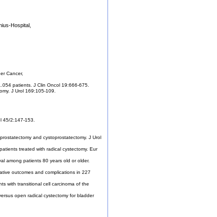
nius-Hospital,
er Cancer,
1.054 patients. J Clin Oncol 19:666-675.
tomy. J Urol 169:105-109.
ol 45/2:147-153.
 prostatectomy and cystoprostatectomy. J Urol
atients treated with radical cystectomy. Eur
val among patients 80 years old or older.
perative outcomes and complications in 227
ts with transitional cell carcinoma of the
 versus open radical cystectomy for bladder