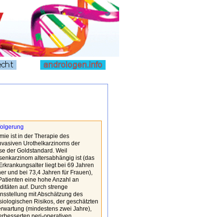
folgerung
mie ist in der Therapie des
nvasiven Urothelkarzinoms der
se der Goldstandard. Weil
enkarzinom altersabhängig ist (das
 Erkrankungsalter liegt bei 69 Jahren
er und bei 73,4 Jahren für Frauen),
Patienten eine hohe Anzahl an
itäten auf. Durch strenge
onsstellung mit Abschätzung des
iologischen Risikos, der geschätzten
rwartung (mindestens zwei Jahre),
rbesserten peri-operativen