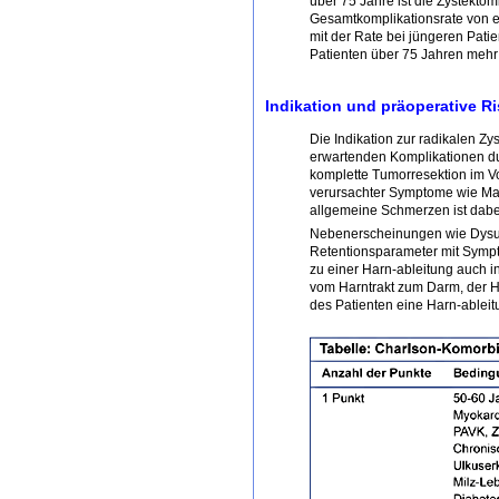
über 75 Jahre ist die Zystektom
Gesamtkomplikationsrate von e
mit der Rate bei jüngeren Pati
Patienten über 75 Jahren mehr 
Indikation und präoperative R
Die Indikation zur radikalen Z
erwartenden Komplikationen dur
komplette Tumorresektion im V
verursachter Symptome wie Ma
allgemeine Schmerzen ist dabe
Nebenerscheinungen wie Dysur
Retentionsparameter mit Sympto
zu einer Harn-ableitung auch in
vom Harntrakt zum Darm, der Ha
des Patienten eine Harn-ablei