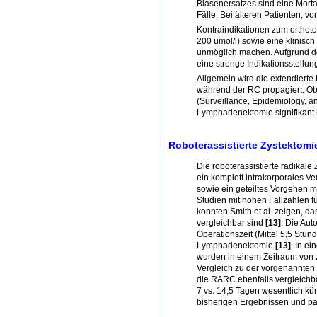
Blasenersatzes sind eine Morta
Fälle. Bei älteren Patienten, v
Kontraindikationen zum orthoto
200 umol/l) sowie eine klinisch
unmöglich machen. Aufgrund der
eine strenge Indikationsstellun
Allgemein wird die extendiert
während der RC propagiert. Ob 
(Surveillance, Epidemiology, a
Lymphadenektomie signifikant 
Roboterassistierte Zystektomie
Die roboterassistierte radikal
ein komplett intrakorporales V
sowie ein geteiltes Vorgehen mi
Studien mit hohen Fallzahlen fü
konnten Smith et al. zeigen, da
vergleichbar sind
[13]
. Die Aut
Operationszeit (Mittel 5,5 Stu
Lymphadenektomie
[13]
. In e
wurden in einem Zeitraum von 
Vergleich zu der vorgenannten 
die RARC ebenfalls vergleichb
7 vs. 14,5 Tagen wesentlich kür
bisherigen Ergebnissen und pa