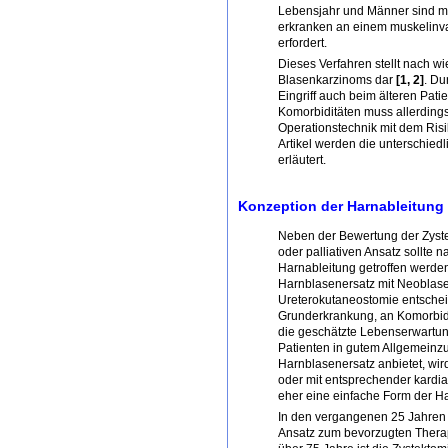
Lebensjahr und Männer sind meh
erkranken an einem muskelinva
erfordert.
Dieses Verfahren stellt nach w
Blasenkarzinoms dar
[1, 2]
. Du
Eingriff auch beim älteren Patie
Komorbiditäten muss allerdings
Operationstechnik mit dem Risi
Artikel werden die unterschiedl
erläutert.
Konzeption der Harnableitung 
Neben der Bewertung der Zystek
oder palliativen Ansatz sollte 
Harnableitung getroffen werde
Harnblasenersatz mit Neoblas
Ureterokutaneostomie entsche
Grunderkrankung, an Komorbidit
die geschätzte Lebenserwartun
Patienten in gutem Allgemeinzu
Harnblasenersatz anbietet, wir
oder mit entsprechender kardi
eher eine einfache Form der 
In den vergangenen 25 Jahren 
Ansatz zum bevorzugten Therap