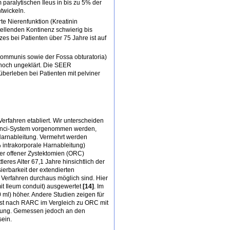
paralytischen Ileus in bis zu 5% der
ntwickeln.
te Nierenfunktion (Kreatinin
tellenden Kontinenz schwierig bis
es bei Patienten über 75 Jahre ist auf
kommunis sowie der Fossa obturatoria)
 noch ungeklärt. Die SEER
berleben bei Patienten mit pelviner
erfahren etabliert. Wir unterscheiden
a Vinci-System vorgenommen werden,
e Harnableitung. Vermehrt werden
% intrakorporale Harnableitung)
ßer offener Zystektomien (ORC)
eres Alter 67,1 Jahre hinsichtlich der
ierbarkeit der extendierten
e Verfahren durchaus möglich sind. Hier
it Ileum conduit) ausgewertet
[14]
. Im
 ml) höher. Andere Studien zeigen für
ist nach RARC im Vergleich zu ORC mit
rfügung. Gemessen jedoch an den
ein.