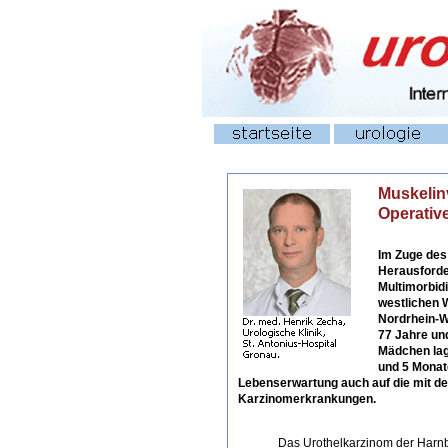
Muskelin
Operative
Im Zuge des
Herausforde
Multimorbidi
westlichen 
Nordrhein-W
77 Jahre un
Mädchen lag
und 5 Monat
Lebenserwartung auch auf die mit d
Karzinomerkrankungen.
Das Urothelkarzinom der Harnbl