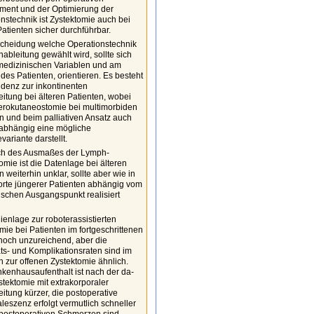
ent und der Optimierung der
nstechnik ist Zystektomie auch bei
Patienten sicher durchführbar.
scheidung welche Operationstechnik
ableitung gewählt wird, sollte sich
medizinischen Variablen und am
es Patienten, orientieren. Es besteht
denz zur inkontinenten
itung bei älteren Patienten, wobei
terokutaneostomie bei multimorbiden
n und beim palliativen Ansatz auch
nabhängig eine mögliche
variante darstellt.
ch des Ausmaßes der Lymph-
mie ist die Datenlage bei älteren
n weiterhin unklar, sollte aber wie in
orte jüngerer Patienten abhängig vom
schen Ausgangspunkt realisiert
ienlage zur roboterassistierten
mie bei Patienten im fortgeschrittenen
t noch unzureichend, aber die
äts- und Komplikationsraten sind im
h zur offenen Zystektomie ähnlich.
kenhausaufenthalt ist nach der da-
stektomie mit extrakorporaler
itung kürzer, die postoperative
eszenz erfolgt vermutlich schneller