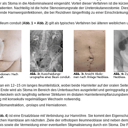
r als Stoma in die Abdominalwand eingenäht. Vorteil dieser Verfahren ist die kürz
atienten. Nachteilig ist die hohe Stenosierungsrate der Ureterokutaneostomie. Dies
nde Harnwergsinfektionen, die bei Rezidiven längerfristig zu einer Einschränkun
Ileum conduit (
Abb. 1 + Abb. 2
) gilt als typisches Verfahren bei älteren weibliche
man ein 12–15 cm langes Ileumteilstück, wobei beide Harnleiter auf der oralen Sei
Ende wird als Stoma im Bereich des Unterbauches ausgeleitet und geringgradig pr
ntwickeln sich langfristig seltener Strikturen im distalen Harnleitereinpflanzungsber
ng mit konsekutiv regelmäßigen Wechseln notwendig.
tomaretraktion, -prolaps und Herniationen.
bb. 4
) ist eine Ersatzblase mit Verbindung zur Harnröhre. Sie kommt den Eigenscha
ichen Harnblase am nächsten. Ziele der orthotopen Ileumneoblase sind neben dem 
is sowie die Vermeidung einer eventuellen Stigmatisierung durch ein Stoma. Die 