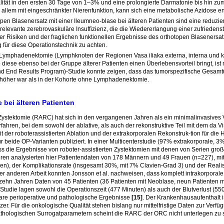
lität in den ersten 30 Tage von 1–3% und eine prolongierte Darmatonie bis hin zum 
or allem mit eingeschränkter Nierenfunktion, kann sich eine metabolische Azidose e
pen Blasenersatz mit einer Ileumneo-blase bei älteren Patienten sind eine reduzier
 relevante zerebrovaskuläre Insuffizienz, die die Wiedererlangung einer zufriedens
 Risiken und der fraglichen funktionellen Ergebnisse des orthotopen Blasenersatz
g für diese Operationstechnik zu achten.
e Lymphadenektomie (Lymphknoten der Regionen Vasa iliaka externa, interna und 
diese ebenso bei der Gruppe älterer Patienten einen Überlebensvorteil bringt, ist
nd End Results Program)-Studie konnte zeigen, dass das tumorspezifische Gesamtü
höher war als in der Kohorte ohne Lymphadenektomie.
 bei älteren Patienten
e Zystektomie (RARC) hat sich in den vergangenen Jahren als ein minimalinvasives V
erfahren, bei dem sowohl der ablative, als auch der rekonstruktive Teil mit dem d
t der roboterassistierten Ablation und der extrakorporalen Rekonstruk-tion für di
r beide OP-Varianten publiziert. In einer Multicenterstudie (97% extrakorporale, 3
ss die Ergebnisse von roboter-
assistierten Zystektomien mit denen von Serien gro
oren analysierten hier Patientendaten von 178 Männern und 49 Frauen (n=227), mittl
nden), der Komplikationsrate (insgesamt 30%, mit 7% Clavien-Grad 3) und der Realis
iner anderen Arbeit konnten Jonsson et al. nachweisen, dass komplett intrakorporal
zehn Jahren Daten von 45 Patienten (36 Patienten mit Neoblase, neun Patienten m
Studie lagen sowohl die Operationszeit (477 Minuten) als auch der Blutverlust (550
are perioperative und pathologische Ergebnisse
[15]
. Der Krankenhausaufenthalt 
zer. Für die onkologische Qualität stehen bislang nur mittelfristige Daten zur Ve
thologischen Surrogatparametern scheint die RARC der ORC nicht unterlegen zu s