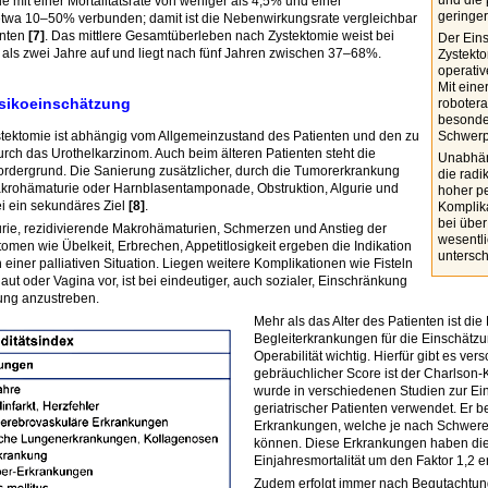
und die
ie mit einer Mortalitätsrate von weniger als 4,5% und einer
geringer
twa 10–50% verbunden; damit ist die Nebenwirkungsrate vergleichbar
enten
[7]
. Das mittlere Gesamtüberleben nach Zystektomie weist bei
Der Eins
als zwei Jahre auf und liegt nach fünf Jahren zwischen 37–68%.
Zystekt
operativ
Mit eine
isikoeinschätzung
robotera
besonde
ystektomie ist abhängig vom Allgemeinzustand des Patienten und den zu
Schwerpu
ch das Urothelkarzinom. Auch beim älteren Patienten steht die
Unabhän
ordergrund. Die Sanierung zusätzlicher, durch die Tumorerkrankung
die radi
krohämaturie oder Harnblasentamponade, Obstruktion, Algurie und
hoher pe
i ein sekundäres Ziel
[8]
.
Komplika
bei über
ie, rezidivierende Makrohämaturien, Schmerzen und Anstieg der
wesentli
men wie Übelkeit, Erbrechen, Appetitlosigkeit ergeben die Indikation
untersc
 einer palliativen Situation. Liegen weitere Komplikationen wie Fisteln
ut oder Vagina vor, ist bei eindeutiger, auch sozialer, Einschränkung
tung anzustreben.
Mehr als das Alter des Patienten ist di
Begleiterkrankungen für die Einschätzu
Operabilität wichtig. Hierfür gibt es v
gebräuchlicher Score ist der Charlson-
wurde in verschiedenen Studien zur Ein
geriatrischer Patienten verwendet. Er be
Erkrankungen, welche je nach Schwereg
können. Diese Erkrankungen haben die
Einjahresmortalität um den Faktor 1,2 
Zudem erfolgt immer nach Begutachtun