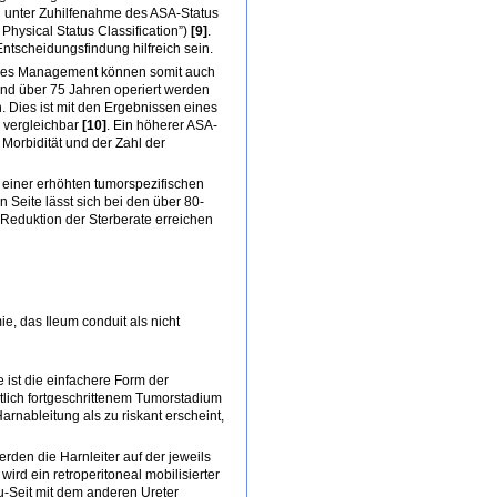
ng unter Zuhilfenahme des ASA-Status
Physical Status Classification”)
[9]
.
ntscheidungsfindung hilfreich sein.
tives Management können somit auch
und über 75 Jahren operiert werden
. Dies ist mit den Ergebnissen eines
s vergleichbar
[10]
. Ein höherer ASA-
 Morbidität und der Zahl der
it einer erhöhten tumorspezifischen
n Seite lässt sich bei den über 80-
 Reduktion der Sterberate erreichen
e, das Ileum conduit als nicht
 ist die einfachere Form der
tlich fortgeschrittenem Tumorstadium
rnableitung als zu riskant erscheint,
rden die Harnleiter auf der jeweils
rd ein retroperitoneal mobilisierter
u-Seit mit dem anderen Ureter