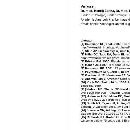
Verfasser:
Dr. med. Henrik Zecha, Dr. med. 
Klinik für Urologie, Kinderurologie
Akademisches Lehrkrankenhaus d
Email: henrik.zecha@st-antonius-
Literatur:
[1] Hautmann RE, et al. 2007.
Urina
http://www.ncbi.nlm.nih.gov/pubme
[2] Stein JP, Lieskovsky G, Cote R,
[3] Miller DC, Taub DA, Dunn RL, et 
http://www.ncbi.nlm.nih.gov/pubmed
[4] Bricker EM. 1950.
Bladder substi
[5] Montie JE.1997.
Ileal conduit di
[6] Hautmann RE. 2001.
15 years ex
[7] Peyromaure M, Guerin F, Debre 
[8] Gschwend JE, Hautmann RE, V
[9] Anonym. 1963.
American Society 
[10] Koch MO, Smith JA Jr. 1996.
In
155:1681-1684.
[11] Nielsen ME, Shariat SF, Karaki
Urol 51(3):699-708 [PubMed] [CrossR
[12] Hollenbeck BK, Miller DC, Taub
Urology 64:292-297 [PubMed] [Cross
[13] Smith AB, Raynor M, Amling CL
patients. J Laparoendosc Adv Surg 
[14] Jonsson MN, Adding LC, Hossei
bladder. Eur Urol 60:1066-1073 [Pu
[15] Richards KA, Kader AK, Otto R,
cancer in elderly 75 years old. J E