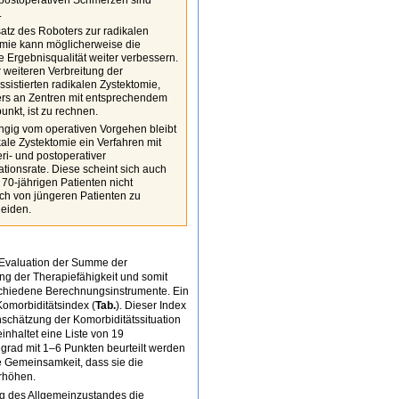
 postoperativen Schmerzen sind
.
atz des Roboters zur radikalen
omie kann möglicherweise die
e Ergebnisqualität weiter verbessern.
r weiteren Verbreitung der
ssistierten radikalen Zystektomie,
rs an Zentren mit entsprechendem
nkt, ist zu rechnen.
gig vom operativen Vorgehen bleibt
kale Zystektomie ein Verfahren mit
ri- und postoperativer
tionsrate. Diese scheint sich auch
 70-jährigen Patienten nicht
ch von jüngeren Patienten zu
heiden.
e Evaluation der Summe der
ng der Therapiefähigkeit und somit
erschiedene Berechnungsinstrumente. Ein
Komorbiditätsindex (
Tab.
). Dieser Index
schätzung der Komorbiditätssituation
inhaltet eine Liste von 19
rad mit 1–6 Punkten beurteilt werden
 Gemeinsamkeit, dass sie die
erhöhen.
g des Allgemeinzustandes die