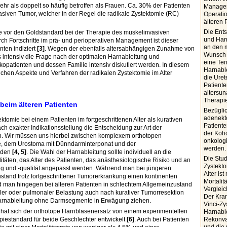
r als doppelt so häufig betroffen als Frauen. Ca. 30% der Patienten
Managem
siven Tumor, welcher in der Regel die radikale Zystektomie (RC)
Operatio
älteren 
Die Ent
ie vor den Goldstandard bei der Therapie des muskelinvasiven
und Harn
rch Fortschritte im prä- und perioperativen Management ist dieser
an den 
nten indiziert
[3]
. Wegen der ebenfalls altersabhängigen Zunahme von
Wunsch d
 intensiv die Frage nach der optimalen Harnableitung und
eine Ten
kopatienten und dessen Familie intensiv diskutiert werden. In diesem
Harnable
ichen Aspekte und Verfahren der radikalen Zystektomie im Alter
die Ure
Patiente
altersu
Therapie
beim älteren Patienten
Bezügli
adenekto
tomie bei einem Patienten im fortgeschrittenen Alter als kurativen
Patiente
nach exakter Indikationsstellung die Entscheidung zur Art der
der Koh
n. Wir müssen uns hierbei zwischen komplexem orthotopen
onkologi
e, dem Urostoma mit Dünndarminterponat und der
werden.
iden
[4, 5]
. Die Wahl der Harnableitung sollte individuell an die
Die Stud
äten, das Alter des Patienten, das anästhesiologische Risiko und an
Zystekto
g und -qualität angepasst werden. Während man bei jüngeren
Alter is
stand trotz fortgeschrittener Tumorerkrankung einen kontinenten
Mortalit
d man hingegen bei älteren Patienten in schlechtem Allgemeinzustand
Vergleic
aler oder pulmonaler Belastung auch nach kurativer Tumorresektion
Der Kran
Harnableitung ohne Darmsegmente in Erwägung ziehen.
Vinci-Zy
hat sich der orthotope Harnblasenersatz von einem experimentellen
Harnable
iestandard für beide Geschlechter entwickelt
[6]
. Auch bei Patienten
Rekonval