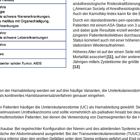
anästhesiologische Risikostratifizieru
(„American Society of Anesthesiologists 
Auch der Karnofsky-Index kann für die E
Durch ein standardisiertes peri-opera
Patienten mit einem ASA-Status von 3 
und dabei gute Resultate erzielt werden
jüngeren Patientenkollektives durchau
Status korreliert auch mit einer höheren
stationären Wiederaufnahmen.
Höheres Alter ist auf der einen Seite m
Mortalität assoziiert
[11]
, auf der andere
Jährigen mittels Zystektomie die größte
[12]
.
en der Harnableitung werden wir auf drei häufige Varianten, die Ureterkutaneostomi
als kontinentes Harnblasenersatzverfahren genauer eingehen.
 Patienten häufiger die Ureterokutaneostomie (UC) als Harnableitung gewählt. Sie
linvasiven Urothelkarzinoms und sollte vornehmlich als palliativer Ansatz bei deu
r multimorbiden Patienten, bei denen die Verwendung von Darmsegmenten für die Ha
schaubar. Bei regelrechter Konfiguration der Nieren und des ableitenden Systems we
rfläche der Abdominalwand ausgeleitet. Bei der Transureterokutaneostomie (TUUC) wi
rica inferior über den großen Gefäßen unter dem Sigma entlang geführt und End-z