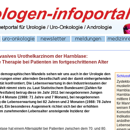
vasives Urothelkarzinom der Harnblase:
 Therapie bei Patienten im fortgeschrittenen Alter
 demographischen Wandels sehen wir uns auch in der Urologie den
Schluss
rungen einer alternden Gesellschaft und der damit einhergehenden
Zystekto
tät konfrontiert. Die Lebenserwartung in den Industriestaaten der
muskeli
Welt nimmt stets zu. Laut Statistischem Bundesamt (Zahlen für
Harnbla
estfalen) betrug diese im Jahr 2011 bei neugeborenen Jungen
Harnblas
d 4 Monate (1988: 71 Jahre und 7 Monate), bei neugeborenen
mittlere
 die Lebenserwartung bei 82 Jahren und 2 Monaten (1988: 78 Jahre
für Mann
e). Ein besonderes Augenmerk richtet sich bei der erhöhten
weisen 
em zunehmenden Lebensalter ansteigende Inzidenz der
Komorbid
Indikati
anästhes
Lebense
ase hat einem Altersgipfel bei Patienten zwischen dem 70. und 80.
einem ve