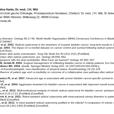
Nina Harke, Dr. med. J.H. Witt
 und Urolo-gische Onkologie, Prostatazentrum Nordwest, Chefarzt: Dr. med. J.H. Witt, St. Anto
er WWU Münster, Möllenweg 22, 48599 Gronau
gronau.de
ry diversion. Urology 69:17-49. World Health Organization (WHO) Consensus Conference in Bladd
d/17280907
 et al. 2001.
Radical cystectomy in the treatment of invasive bladder cancer: long-term results in 
al. 2003.
The impact of co-morbid disease on cancer control and survival following radical cystec
/12478114.
tution after pelvic exenteration. Surg Clin North Am 30:1511-1521 [PubMed].
version after radical cystectomy: pro. Urology 49:659–662.
perience with the ileal neobladder. What have we learned? Urologe 40:360–367.
B, Zerbib M. 2004.
Surgical management of infiltrating bladder cancer in elderly patients. Eur Ur
olkmer BG. 2004.
Quelle: Springer Medizin Verlag DOI: 10.1007/s00120-004-0638-y.
of Anesthesiologists: new classification of physical status. Anesthesiology 24:111-116.
fluence of patient age and co-morbidity on outcome of a collaborative care pathway after radical
ewicz PI, et al. 2007.
Advanced age is associated with poorer bladder cancer-specific survival in p
ef].
 D, et al. 2004.
Aggressive treatment for bladder cancer is associated with improved overall survi
Ref].
, et al. 2012.
Multi-institutional analysis of robotic radical cystectomy for bladder cancer: perio
Tech A 22:17-21 [PubMed] [CrossRef].
ni A, et al. 2011.
Robot-assisted radical cystectomy with intracorporeal urinary diversion in patien
bMed] [CrossRef].
 et al. 2012.
Is robot-assisted radical cystectomy justified in the elderly? A comparison of robotic
ndourol 26:1301-1306 [PubMed] [CrossRef].