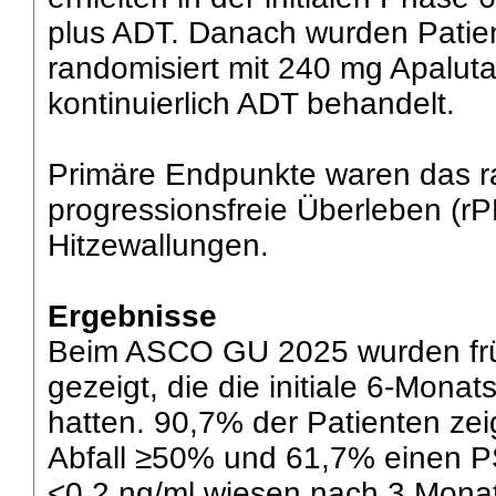
plus ADT. Danach wurden Patie
randomisiert mit 240 mg Apaluta
kontinuierlich ADT behandelt.
Primäre Endpunkte waren das ra
progressionsfreie Überleben (r
Hitzewallungen.
Ergebnisse
Beim ASCO GU 2025 wurden frü
gezeigt, die die initiale 6-Mon
hatten. 90,7% der Patienten ze
Abfall ≥50% und 61,7% einen P
<0,2 ng/ml wiesen nach 3 Monat